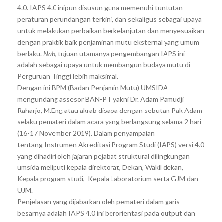
4.0. IAPS 4.0 inipun disusun guna memenuhi tuntutan
peraturan perundangan terkini, dan sekaligus sebagai upaya
untuk melakukan perbaikan berkelanjutan dan menyesuaikan
dengan praktik baik penjaminan mutu eksternal yang umum
berlaku.
Nah
, tujuan utamanya pengembangan IAPS ini
adalah sebagai upaya untuk membangun budaya mutu di
Perguruan Tinggi lebih maksimal.
Dengan ini BPM (Badan Penjamin Mutu) UMSIDA
mengundang assesor BAN-PT yakni Dr. Adam Pamudji
Raharjo, M.Eng atau akrab disapa dengan sebutan Pak Adam
selaku pemateri dalam acara yang berlangsung selama 2 hari
(16-17 November 2019). Dalam penyampaian
tentang Instrumen Akreditasi Program Studi (IAPS) versi 4.0
yang dihadiri oleh jajaran pejabat struktural dilingkungan
umsida meliputi kepala direktorat, Dekan, Wakil dekan,
Kepala program studi, Kepala Laboratorium serta GJM dan
UJM.
Penjelasan yang dijabarkan oleh pemateri dalam garis
besarnya adalah IAPS 4.0 ini berorientasi pada output dan